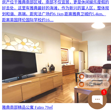
房产位于雅典南部区域，南部不仅宜居，更是休闲娱乐度假的
好去处，这里有雅典最好的海滩，作为新兴的富人区，整体规
划和谐、高端。距宪法广场约6.1km,距离雅典卫城约5.4km、
距离英国拜伦国际学校约16....
移民费用介绍
雅典南部精品公寓 Faliro 79㎡