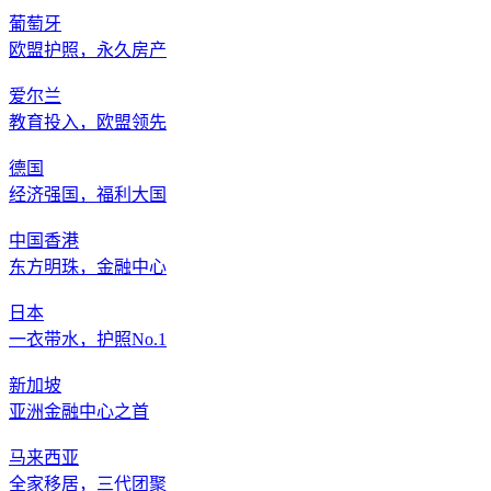
葡萄牙
欧盟护照，永久房产
爱尔兰
教育投入，欧盟领先
德国
经济强国，福利大国
中国香港
东方明珠，金融中心
日本
一衣带水，护照No.1
新加坡
亚洲金融中心之首
马来西亚
全家移居，三代团聚