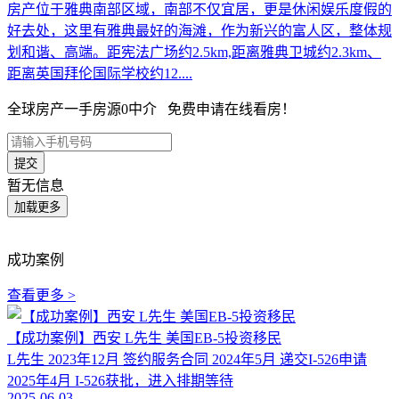
房产位于雅典南部区域，南部不仅宜居，更是休闲娱乐度假的
好去处，这里有雅典最好的海滩，作为新兴的富人区，整体规
划和谐、高端。距宪法广场约2.5km,距离雅典卫城约2.3km、
距离英国拜伦国际学校约12....
全球房产一手房源0中介 免费申请在线看房！
暂无信息
成功案例
查看更多 >
【成功案例】西安 L先生 美国EB-5投资移民
L先生 2023年12月 签约服务合同 2024年5月 递交I-526申请
2025年4月 I-526获批，进入排期等待
2025-06-03