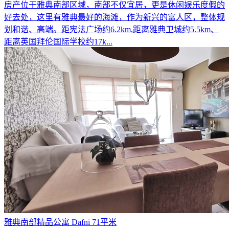
房产位于雅典南部区域，南部不仅宜居，更是休闲娱乐度假的
好去处，这里有雅典最好的海滩，作为新兴的富人区，整体规
划和谐、高端。距宪法广场约6.2km,距离雅典卫城约5.5km、
距离英国拜伦国际学校约17k...
雅典南部精品公寓 Dafni 71平米