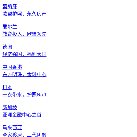
葡萄牙
欧盟护照，永久房产
爱尔兰
教育投入，欧盟领先
德国
经济强国，福利大国
中国香港
东方明珠，金融中心
日本
一衣带水，护照No.1
新加坡
亚洲金融中心之首
马来西亚
全家移居，三代团聚