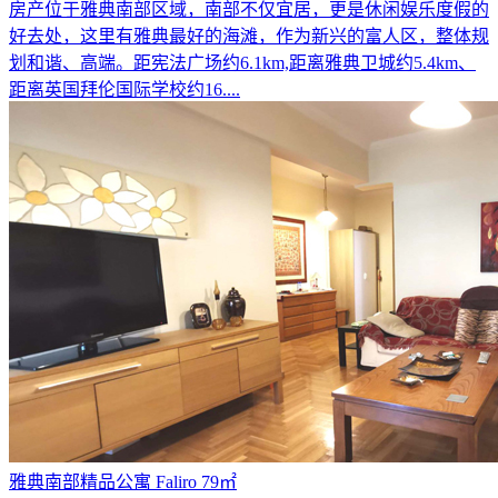
房产位于雅典南部区域，南部不仅宜居，更是休闲娱乐度假的
好去处，这里有雅典最好的海滩，作为新兴的富人区，整体规
划和谐、高端。距宪法广场约6.1km,距离雅典卫城约5.4km、
距离英国拜伦国际学校约16....
雅典南部精品公寓 Faliro 79㎡