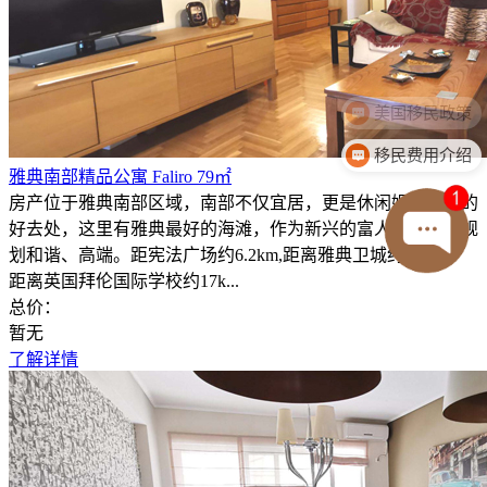
移民费用介绍
雅典南部精品公寓 Faliro 79㎡
房产位于雅典南部区域，南部不仅宜居，更是休闲娱乐度假的
好去处，这里有雅典最好的海滩，作为新兴的富人区，整体规
划和谐、高端。距宪法广场约6.2km,距离雅典卫城约5.5km、
距离英国拜伦国际学校约17k...
总价：
暂无
了解详情