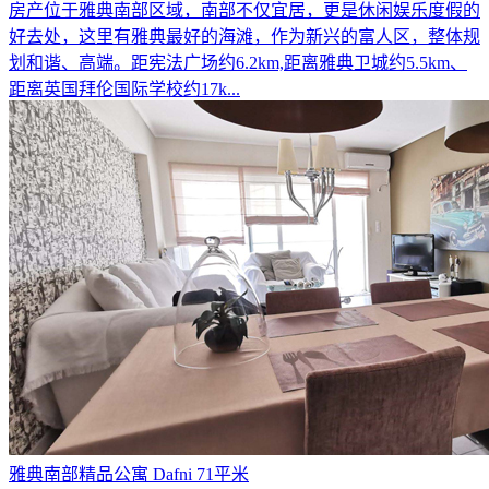
房产位于雅典南部区域，南部不仅宜居，更是休闲娱乐度假的
好去处，这里有雅典最好的海滩，作为新兴的富人区，整体规
划和谐、高端。距宪法广场约6.2km,距离雅典卫城约5.5km、
距离英国拜伦国际学校约17k...
雅典南部精品公寓 Dafni 71平米