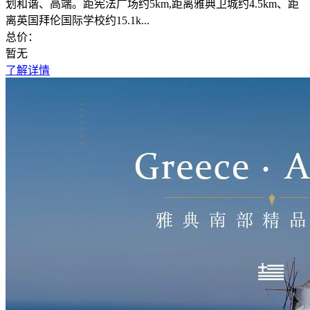
划和谐、高端。距宪法广场约5km,距离雅典卫城约4.5km、距
离英国拜伦国际学校约15.1k...
总价：
暂无
了解详情