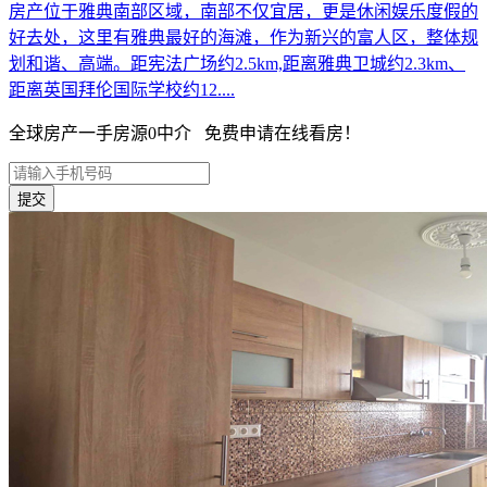
房产位于雅典南部区域，南部不仅宜居，更是休闲娱乐度假的
好去处，这里有雅典最好的海滩，作为新兴的富人区，整体规
划和谐、高端。距宪法广场约2.5km,距离雅典卫城约2.3km、
距离英国拜伦国际学校约12....
全球房产一手房源0中介 免费申请在线看房！