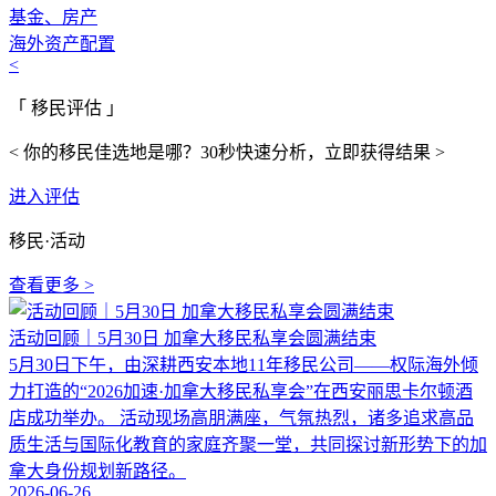
基金、房产
海外资产配置
<
「 移民评估 」
< 你的移民佳选地是哪？30秒快速分析，立即获得结果 >
进入评估
移民·活动
查看更多 >
活动回顾｜5月30日 加拿大移民私享会圆满结束
5月30日下午，由深耕西安本地11年移民公司——权际海外倾
力打造的“2026加速·加拿大移民私享会”在西安丽思卡尔顿酒
店成功举办。 活动现场高朋满座，气氛热烈，诸多追求高品
质生活与国际化教育的家庭齐聚一堂，共同探讨新形势下的加
拿大身份规划新路径。
2026-06-26