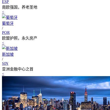
ESP
南欧强国，养老圣地
<
葡萄牙
/
POR
欧盟护照，永久房产
<
新加坡
/
SIN
亚洲金融中心之首
<