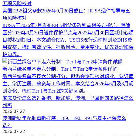
美国EB-5祖父条款2026年9月30日截止：IIUSA递件指导与五
项风险核对
IIUSA于2026年7月发布EB-5祖父条款利益相关方指导，明确
区分2026年9月30日递件保护节点与2027年9月30日区域中心项
目授权到期日。本文结合RIA、USCIS现行递件规则及DHS费
用提案，梳理有效收件、拒收风险、费用变化、优先处理和保
护边界。
新西兰绿名单不走六分制：Tier 1与Tier 2申请条件详解
新西兰绿名单不按六分制打分，但仍会逐项核对职业、认证雇
主、学历注册、薪资与工作时间。本文结合2026年6月及8月规
则变化，梳理Tier 1与Tier 2的关键区别。
家庭身份怎么选？香港、新加坡、澳洲、马耳他四条路径怎么
判断
2026-07-27
澳洲新财年配额重新排序：189、190、491与雇主担保怎么
选？
2026-07-22