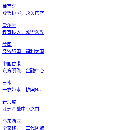
葡萄牙
欧盟护照，永久房产
爱尔兰
教育投入，欧盟领先
德国
经济强国，福利大国
中国香港
东方明珠，金融中心
日本
一衣带水，护照No.1
新加坡
亚洲金融中心之首
马来西亚
全家移居，三代团聚