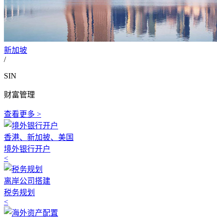
新加坡
/
SIN
财富管理
查看更多 >
香港、新加披、美国
境外银行开户
<
离岸公司搭建
税务规划
<