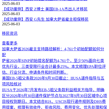
2025-06-03
【成功案例】西安 Z博士 美国EB-1A杰出人才移民
2025-06-03
【成功案例】西安 G先生 加拿大萨省雇主担保移民
2025-06-03
移民资讯
查看更多
加拿大萨省2026雇主支持路径解析：4,761个初始配额如何分
配
萨省2026年SINP初始提名配额为4,761个，至少50%面向七类
优先行业，三类受限行业合计最多25%。本文梳理EPA职位评
估、行业分流、申请条件和时间判断。
美国EB-5祖父条款2026年9月30日截止：IIUSA递件指导与五
项风险核对
IIUSA于2026年7月发布EB-5祖父条款利益相关方指导，明确
区分2026年9月30日递件保护节点与2027年9月30日区域中心项
目授权到期日。本文结合RIA、USCIS现行递件规则及DHS费
用提案，梳理有效收件、拒收风险、费用变化、优先处理和保