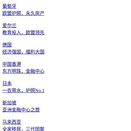
葡萄牙
欧盟护照，永久房产
爱尔兰
教育投入，欧盟领先
德国
经济强国，福利大国
中国香港
东方明珠，金融中心
日本
一衣带水，护照No.1
新加坡
亚洲金融中心之首
马来西亚
全家移居，三代团聚