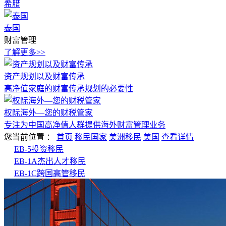
希腊
泰国
财富管理
了解更多>>
资产规划以及财富传承
高净值家庭的财富传承规划的必要性
权际海外—您的财税管家
专注为中国高净值人群提供海外财富管理业务
您当前位置
：
首页
移民国家
美洲移民
美国
查看详情
EB-5投资移民
EB-1A杰出人才移民
EB-1C跨国高管移民