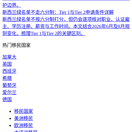
护边界。
新西兰绿名单不走六分制：Tier 1与Tier 2申请条件详解
新西兰绿名单不按六分制打分，但仍会逐项核对职业、认证雇
主、学历注册、薪资与工作时间。本文结合2026年6月及8月规
则变化，梳理Tier 1与Tier 2的关键区别。
热门移民国家
加拿大
英国
西班牙
希腊
葡萄牙
爱尔兰
德国
移民国家
美洲移民
欧洲移民