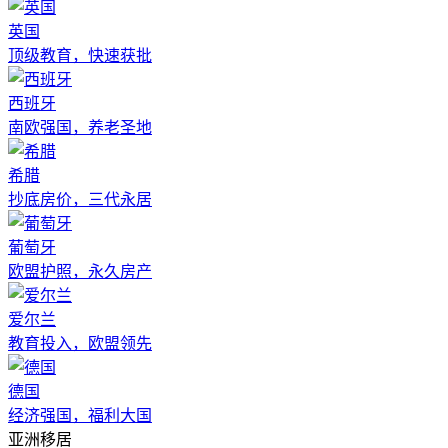
英国
顶级教育，快速获批
西班牙
南欧强国，养老圣地
希腊
抄底房价，三代永居
葡萄牙
欧盟护照，永久房产
爱尔兰
教育投入，欧盟领先
德国
经济强国，福利大国
亚洲移居