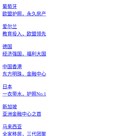
葡萄牙
欧盟护照，永久房产
爱尔兰
教育投入，欧盟领先
德国
经济强国，福利大国
中国香港
东方明珠，金融中心
日本
一衣带水，护照No.1
新加坡
亚洲金融中心之首
马来西亚
全家移居，三代团聚