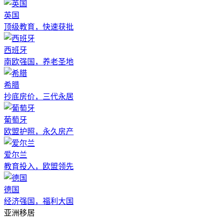
英国
顶级教育，快速获批
西班牙
南欧强国，养老圣地
希腊
抄底房价，三代永居
葡萄牙
欧盟护照，永久房产
爱尔兰
教育投入，欧盟领先
德国
经济强国，福利大国
亚洲移居