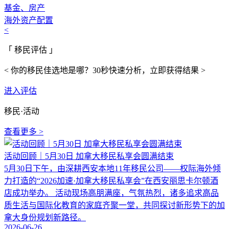
基金、房产
海外资产配置
<
「 移民评估 」
< 你的移民佳选地是哪？30秒快速分析，立即获得结果 >
进入评估
移民·活动
查看更多 >
活动回顾｜5月30日 加拿大移民私享会圆满结束
5月30日下午，由深耕西安本地11年移民公司——权际海外倾
力打造的“2026加速·加拿大移民私享会”在西安丽思卡尔顿酒
店成功举办。 活动现场高朋满座，气氛热烈，诸多追求高品
质生活与国际化教育的家庭齐聚一堂，共同探讨新形势下的加
拿大身份规划新路径。
2026-06-26