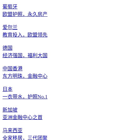
葡萄牙
欧盟护照，永久房产
爱尔兰
教育投入，欧盟领先
德国
经济强国，福利大国
中国香港
东方明珠，金融中心
日本
一衣带水，护照No.1
新加坡
亚洲金融中心之首
马来西亚
全家移居，三代团聚