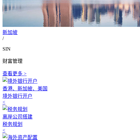
新加坡
/
SIN
财富管理
查看更多 >
香港、新加披、美国
境外银行开户
<
离岸公司搭建
税务规划
<