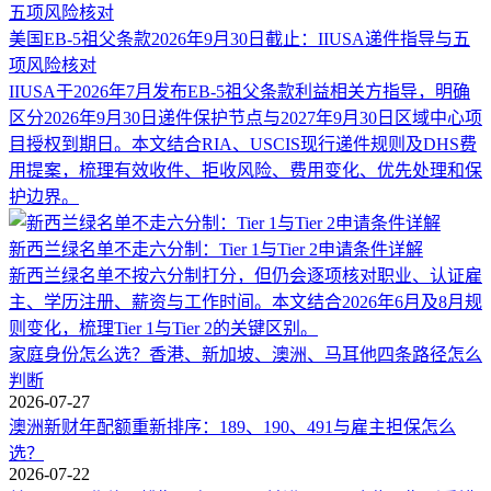
美国EB-5祖父条款2026年9月30日截止：IIUSA递件指导与五
项风险核对
IIUSA于2026年7月发布EB-5祖父条款利益相关方指导，明确
区分2026年9月30日递件保护节点与2027年9月30日区域中心项
目授权到期日。本文结合RIA、USCIS现行递件规则及DHS费
用提案，梳理有效收件、拒收风险、费用变化、优先处理和保
护边界。
新西兰绿名单不走六分制：Tier 1与Tier 2申请条件详解
新西兰绿名单不按六分制打分，但仍会逐项核对职业、认证雇
主、学历注册、薪资与工作时间。本文结合2026年6月及8月规
则变化，梳理Tier 1与Tier 2的关键区别。
家庭身份怎么选？香港、新加坡、澳洲、马耳他四条路径怎么
判断
2026-07-27
澳洲新财年配额重新排序：189、190、491与雇主担保怎么
选？
2026-07-22