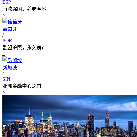
ESP
南欧强国，养老圣地
<
葡萄牙
/
POR
欧盟护照，永久房产
<
新加坡
/
SIN
亚洲金融中心之首
<